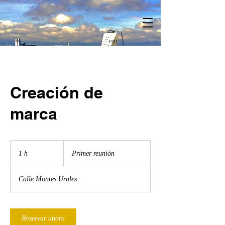
Creación de
marca
Primer
reunión
1 h
1
Primer reunión
Calle Montes Urales
Reservar ahora