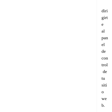
diri
girt
e 
al 
pan
el 
de 
con
trol
 de 
tu 
siti
o 
we
b. 