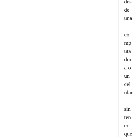
des
de 
una
co
mp
uta
dor
a o 
un 
cel
ular
sin 
ten
er 
que