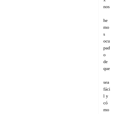
nos
he
mo
s 
ocu
pad
o 
de 
que
sea 
fáci
l y 
có
mo