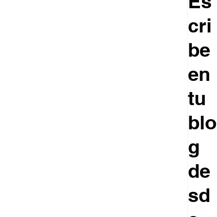
Es
cri
be
en
tu
blo
g
de
sd