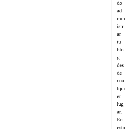
do 
ad
min
istr
ar 
tu 
blo
g 
des
de 
cua
lqui
er 
lug
ar.  
En 
esta