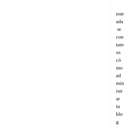
entr
ada
 te 
con
tam
os 
có
mo 
ad
min
istr
ar 
tu 
blo
g 