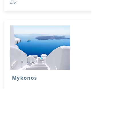
De:
Mykonos
01/19 - 01/23
Haz clic aquí para agregar tu propio
contenido o conéctate a los datos de tus
colecciones.
De: