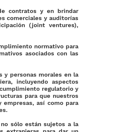
e contratos y en brindar
es comerciales y auditorías
cipación (joint ventures),
umplimiento normativo para
ormativos asociados con las
s y personas morales en la
iera, incluyendo aspectos
e cumplimiento regulatorio y
ructuras para que nuestros
 y empresas, así como para
es.
no sólo están sujetos a la
s extranjeras para dar un