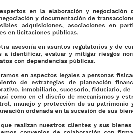
xpertos en la elaboración y negociación d
 negociación y documentación de transaccion
ibles adquisiciones, asociaciones en parti
s en licitaciones públicas.
ra asesoría en asuntos regulatorios y de c
 a identificar, evaluar y mitigar riesgos n
ratos con dependencias públicas.
amos en aspectos legales a personas física
iento de estrategias de planeación financ
rativo, inmobiliario, sucesorio, fiduciario, d
s, así como en el diseño de mecanismos y est
trol, manejo y protección de su patrimonio
aneación ordenada en la sucesión de sus bien
que realizan nuestros clientes y sus bienes 
enemos convenios de colaboración con firma