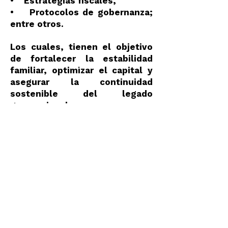
• Estrategias fiscales,
• Protocolos de gobernanza;
entre otros.
Los cuales, tienen el objetivo
de fortalecer la estabilidad
Servicios
familiar, optimizar el capital y
asegurar la continuidad
sostenible del legado
generacional.
Socio Fundador- Miguel Ángel
Galarza Torres.
Regresar a Servicios