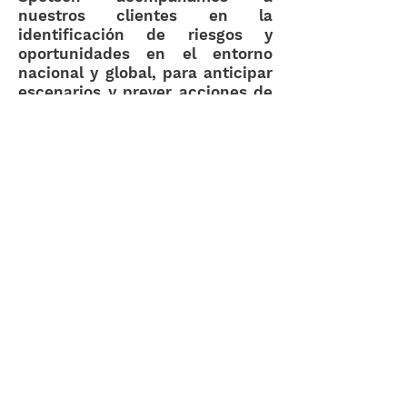
nuestros clientes en la
identificación de riesgos y
oportunidades en el entorno
nacional y global, para anticipar
escenarios y prever acciones de
respuesta ante las diversas
situaciones, tales como reformas
regulatorias o legislativas,
cambios en las políticas públicas
nacionales e innovaciones en las
tendencias internacionales, por
mencionar algunas. Nos
apoyamos en estudios técnicos
jurídicos y basados en las
mejores prácticas regulatorias
para generar los argumentos y
las propuestas pertinentes.
Regresar a Servicios